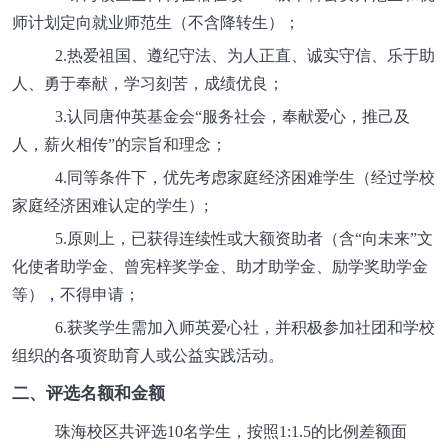
师计划定向就业师范生（不含降转生）；
2.热爱祖国、遵纪守法、为人正直、诚实守信、乐于助
人、勇于奉献，学习刻苦，成绩优良；
3.认同唐仲英基金会“服务社会，奉献爱心，推己及
人，薪火相传”的宗旨和理念；
4.同等条件下，优先考虑家庭经济困难学生（经过学校
家庭经济困难认定的学生）;
5.原则上，已获得连续性或大额资助者（含“向未来”文
化使者助学金、曾宪梓奖学金、助才助学金、励学奖助学金
等）
，
不得申请；
6.获奖学生需加入师英爱心社，并积极参加社团和学校
组织的各项资助育人或公益实践活动。
二、评选名额和金额
珠海校区共评选10名学生，按照1:1.5的比例差额面